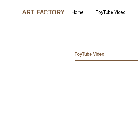
본문 바로가기
ART FACTORY
Home
ToyTube Video
ToyTube Video