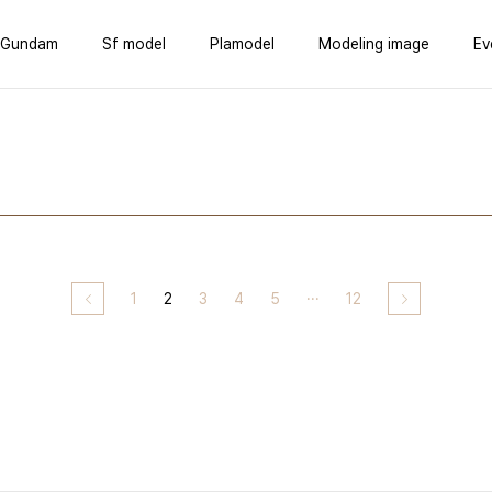
Gundam
Sf model
Plamodel
Modeling image
Ev
1
2
3
4
5
···
12