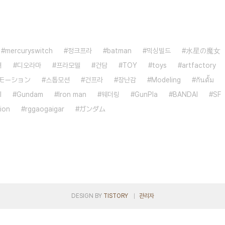
mercuryswitch
정크프라
batman
믹싱빌드
水星の魔女
녀
디오라마
프라모델
건담
TOY
toys
artfactory
モーション
스톱모션
건프라
장난감
Modeling
กันดั้ม
l
Gundam
Iron man
웨더링
GunPla
BANDAI
SF
ion
rggaogaigar
ガンダム
DESIGN BY
TISTORY
관리자