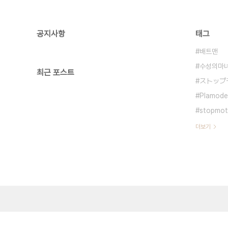
공지사항
태그
배트맨
수성의마
최근 포스트
ストップ
Plamode
stopmot
더보기