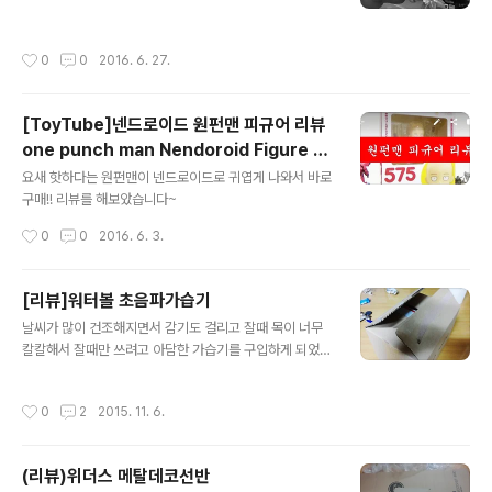
작성시간
0
0
2016. 6. 27.
[ToyTube]넨드로이드 원펀맨 피규어 리뷰
one punch man Nendoroid Figure 5
글 내용
75 saitama review
요새 핫하다는 원펀맨이 넨드로이드로 귀엽게 나와서 바로
구매!! 리뷰를 해보았습니다~
작성시간
0
0
2016. 6. 3.
[리뷰]워터볼 초음파가습기
글 내용
날씨가 많이 건조해지면서 감기도 걸리고 잘때 목이 너무
칼칼해서 잘때만 쓰려고 아담한 가습기를 구입하게 되었습
니다~ 가격도 착한 19900원~무료배송 박스오픈! 가습기
박스와 공병하나가 들어있네요 내용물 가습기 박스오픈 필
작성시간
0
2
2015. 11. 6.
터겸용 뚜껑이 두개보이네요 왼쪽부터 메뉴얼 본체 아답터
필터2개 물병 물병에 물을 넣고 필터겸용 뚜껑을 닫고 아
답터를 연결 물병을 거꾸로 삽입 보이시나요.. 입구에서 수
(리뷰)위더스 메탈데코선반
증기가 나옵니다 사진상에는 잘보이지 않네요;; 비교 가습
글 내용