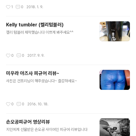
m.php?it_id=1513649217 http://hobbyplex.co.k
작성시간
1
0
2018. 1. 9.
r/shop/item.php?it_id=1513649217
Kelly tumbler (켈리텀블러)
글 내용
켈리 텀블러 제작했습니다 이쁘게 봐주세요^^
작성시간
0
0
2017. 9. 9.
미우라 아즈사 피규어 리뷰~
글 내용
사진은 건프리님이 해주셨습니다~ 즐감하세요~
작성시간
0
0
2016. 10. 18.
손오공피규어 영상리뷰
글 내용
지인에게 선물받은 손오공 사이어인 피규어 리뷰입니다