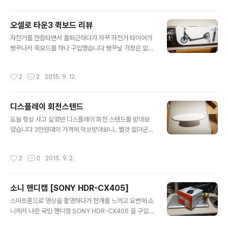
껄하는 아쉬움이......
양 란바 랄 프로토 타입 구프가 발매>
오셀로 타운3 퀵보드 리뷰
글 내용
자전거를 한참타면서 출퇴근하다가 자꾸 자전거 타이어가
빵꾸나서 퀵보드를 하나 구입했습니다 빵꾸날 걱정은 없지
만 바퀴가 인라인 스케이트바퀴처럼 딱딱해서 라이딩할곳
이 그리 많지는 않아요 그래도 운동삼아 gogo~ 박스샷!
작성시간
2
2
2015. 9. 12.
키가 145cm에서 185cm까지 탈수 있다고 써있지만 핸
들높이가 좀 낮은듯해요~ 하중은 100kg입니다 전체샷 뒷
브레이크 바퀴 한발로 저위부분을 누르면 브레이크가 작동
디스플레이 회전스텐드
합니다 잘들어요 브레이크~ 접은 모습 동봉해있는 어깨끈
글 내용
을 연결하면 이동시 어깨에 매고 다닐수 있어요~ 저는 남
오늘 항상 사고 싶었던 디스플레이 회전 스텐드를 받아보
자지만 전체적으로 이 모델은 여성이나 좀큰 아이를 위한
았습니다 3만원대의 가격에 막상받아보니.. 별것 없더군
모델같습니다 성인남자가 타는데 무리는 없지마 간지가...
요;;; 박스샷입니다 20cm부터 30cm까지 크기가 다양한
안살아요 ㅋㅋ -END-
데 저는 이왕사는거 30cm으로 샀어요 5cm마다 4000
작성시간
2
0
2015. 9. 2.
원가량 차이가 나는 듯합니다 건전지는 1.5v D사이즈한개
들어가고요 2.5파이 이어폰형 아탑터를 사용할수 있는데
별매..ㄷㄷㄷ 당연히 건전지도 별매;;; 첨엔 거울이 뿌엿게
소니 핸디캠 [SONY HDR-CX405]
보여서 이거 중고 아닌가 했는데.. 요렇게 비닐을 하나 벗기
글 내용
면 완전 깨끗한 거울이 나와요~ 회전속도는 슬로우와 패스
스마트폰으로 영상을 촬영하다가 한개를 느끼고 요번에 소
트가 있는데 이렇게 기어를 수동으로 바꿔가며 사용 해야
니에서 나온 국민 핸디캠 SONY HDR-CX405 을 구입하
합니다.ㄷㄷ 왠지 싸보이는 외관이지만 저는 촬영용으로
게 되었어요~ 작고 아담하고 전문가가 아닌이상은 이정도