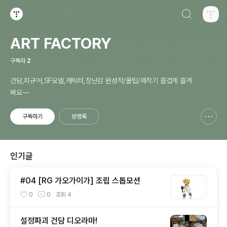
검색하기
티스토리
ART FACTORY
구독자
2
건담,피규어,SF모델,캐릭터,장난감 완성작/꿀팁/제작기 즐겁게 즐겨
봐요~~
구독하기
방명록
신고하기 레이어
열기
인기글
#04 [RG 가오가이가] 조립 스톱모션
0
0
조회
4
설정파괴 건담 디오라마!