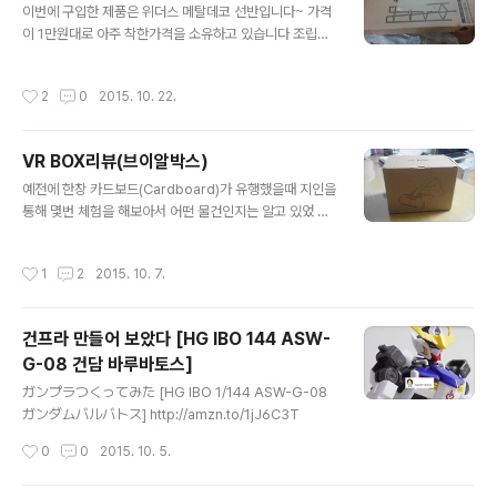
안될때~ 물이 다 떨어지면 빨간불이 들어오면서 가습기 동
이번에 구입한 제품은 위더스 메탈데코 선반입니다~ 가격
작이 멈춥니다 장점 : 1. 크기가 작아서 이동이 편리 2. 물병
이 1만원대로 아주 착한가격을 소유하고 있습니다 조립도
타입이라 청소와 청결유지 가 쉽다 3. 좁은 공간에 적절한
간단하고 별다른 공구없이 동봉된 공구로 편하게 조립하실
가습유지 4. 귀여움 단점 : 1. 넓은 공간 커버 어려움 2. 타
수 있어요 박스샷 오픈하고 찍어서 박스상태가.. 메뉴얼과
작성시간
2
0
2015. 10. 22.
이머없음 이상 리뷰를 ..
반품건 관련 설명글입니다 동봉된 철골을 이렇게 눕혀주고
요 동봉된 나사와 육각렌지로 이 선반을 이렇게 조여줍니
다 한쪽을 조여주고 뒤집어서 반대쪽도 똑같이 마무리 티
VR BOX리뷰(브이알박스)
비받침옆에 세워두었어요 가격대비 생각보다 너무 괜찮아
글 내용
서 놀랬습니다 이왕이면 2개 주문할걸.. 제가 구매할때보
예전에 한창 카드보드(Cardboard)가 유행했을때 지인을
다 3000원가량 올랐네요 지르십시요.. 좋아요!
통해 몇번 체험을 해보아서 어떤 물건인지는 알고 있었 지
만 요새 VR BOX 가 저렴하게 나온 다는 소식을 듣고 구매
하게된 가상현실체험 VR BOX입니다 롤러코스터가 유명
작성시간
1
2
2015. 10. 7.
하죠~ 박스입니다 저렴이 느낌이 물신 풍기네요~ 오픈~
스티로폼하나 없는 깔끔한 박스 안~ 내용물입니다~ 쏼라
쏼라 중국어 메뉴얼 렌즈닦는 천하고 스폰지같은것이 들어
건프라 만들어 보았다 [HG IBO 144 ASW-
있네요~ 비닐을 제거 영어로된 작은 메뉴얼 영어는 잘못하
G-08 건담 바루바토스]
지만 방갑네요~ 옆면~ 비닐을 제거 옆부분에 이렇게 스마
글 내용
트폰을 넣을 공간이 나옵니다 촥~ 렌즈윗 이부분을 좌우로
ガンプラつくってみた [HG IBO 1/144 ASW-G-08
움직이면 렌즈가 움직입니다 양쪽에 다 있구요 초점맞추는
ガンダムバルバトス] http://amzn.to/1jJ6C3T
용도라 생각합니다~ 검정색스폰지가 들어있는데요 작게
작성시간
0
0
2015. 10. 5.
제단이 되어있어서 이것을 스마트폰을 잡아주는..