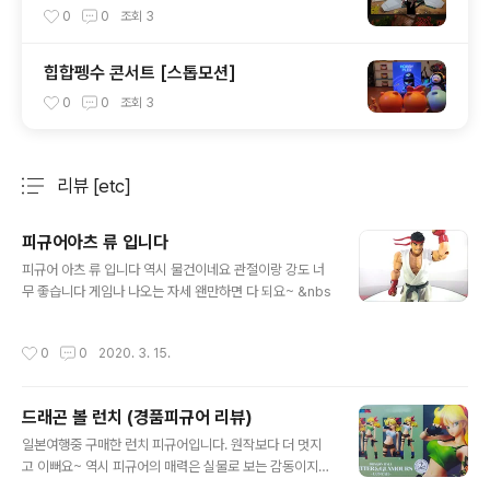
0
0
조회
3
힙합펭수 콘서트 [스톱모션]
0
0
조회
3
리뷰 [etc]
분류 전체보기
주요 글 목록
피규어아츠 류 입니다
글 내용
피규어 아츠 류 입니다 역시 물건이네요 관절이랑 강도 너
무 좋습니다 게임나 나오는 자세 왠만하면 다 되요~ &nbs
작성시간
0
0
2020. 3. 15.
드래곤 볼 런치 (경품피규어 리뷰)
글 내용
일본여행중 구매한 런치 피규어입니다. 원작보다 더 멋지
고 이뻐요~ 역시 피규어의 매력은 실물로 보는 감동이지요
~^^ 지르세요~ https://youtu.be/uKjznuNW4kM