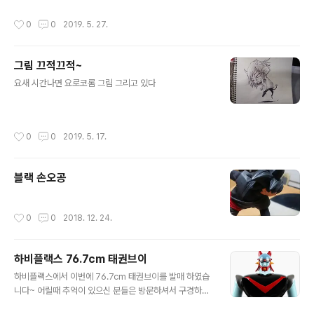
작성시간
0
0
2019. 5. 27.
그림 끄적끄적~
글 내용
요새 시간나면 요로코롬 그림 그리고 있다
작성시간
0
0
2019. 5. 17.
블랙 손오공
작성시간
0
0
2018. 12. 24.
하비플랙스 76.7cm 태권브이
글 내용
하비플랙스에서 이번에 76.7cm 태권브이를 발매 하였습
니다~ 어릴때 추억이 있으신 분들은 방문하셔서 구경하시
면 좋을듯합니다~ http://hobbyplex.co.kr/shop/ite