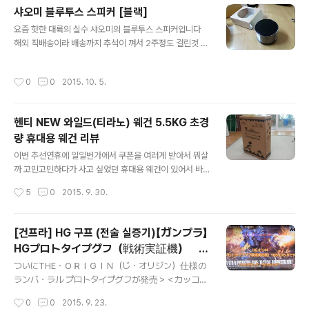
샤오미 블루투스 스피커 [블랙]
글 내용
요즘 핫한 대륙의 실수 샤오미의 블루투스 스피커입니다
해외 직배송이라 배송까지 추석이 껴서 2주정도 걸린것 같
습니다 일단 디자인은 아주 마음에 듭니다 해외배송이라
박스가 아주 그냥... 비참합니다 그래도 내용물은 무사히 도
작성시간
0
0
2015. 10. 5.
착한듯 보입니다친절하게도 뽁뽁이 한장달랑 싸주셨군요~
박스가 심플하니 이쁘네요 오... 심플.. 작은 쓰레기통 같기
도 하고 .. ㅋ디자인 마음에 듭니다 요래 usb잭이 들어있습
헨티 NEW 와일드(티라노) 웨건 5.5KG 초경
니다~ 쏼라솰라 중국어 메뉴얼 내용물은 이것이 전부~ 바
량 휴대용 웨건 리뷰
닥에 전원이랑 노래 순서 변경하는 버튼이 들어있습니다왜
글 내용
아래있나 궁금했지만 금방 그 궁금증이 풀렸습니다뒤집어
이번 추선연휴에 일일번가에서 쿠폰을 여러게 받아서 뭐살
서 저 부분을 누르면 작동이 되는 원리미끄럼방지 역할도
까 고민고민하다가 사고 싶었던 휴대용 웨건이 있어서 바
하는군요~ 요래 바로 연결해서 틀어봅니다 스마트폰과 스
로 지름했습니당 정가는 6만6천원이지만 쿠폰 할인받아서
작성시간
5
0
2015. 9. 30.
피커의 음질차이를 영상에 담아봤어요그런데 실..
5만6천원 무료배송으로 득템했습니당~ 택배박스 도착!!
이렇게 접혀서 들어있습니다 커버를 벗기고 요렇게 그냥
쫙피면 끝~ 뒷바퀴는 고정이고요~ 앞바퀴는 이렇게 방향
[건프라] HG 구프 (전술 실증기)【ガンプラ】
이 360도 움직입니다 접을때는 가운데 보이시는 플라스틱
HGプロトタイプグフ（戦術実証機） パ
부분을 당기면 바로 반으로 접힙니다~ 무게는 5.5KG 이
글 내용
チ組みレビュー
렇데 접어서 들고 다닙니당 크기는 생각보다 작습니다 그
ついにTHE・ＯＲＩＧＩＮ（じ・オリジン）仕様の
런데 요번에 캠핑을 다녀올때 사용해봤는데 물건을 많이
ランバ・ラル プロトタイプグフが発売＞＜カッコ良
싣고 끌어도 안정감있게 잘 되더군요 2~3번을 왔다 갔다
いです。発売日を間違えて・・・動画汚いですが
작성시간
0
0
2015. 9. 23.
할일을 한번에 줄여주니 너무 편합니다 그래도 더 큰걸 살
ス­イマセン！ 마침내 THE · ORIGIN (동일한 오리진) 사