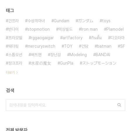
태그
건프라
수성의마녀
Gundam
ガンダム
toys
반다이
stopmotion
믹싱빌드
Iron man
Plamodel
프라모델
rggaogaigar
artfactory
กันดั้ม
디오라마
웨더링
mercuryswitch
TOY
건담
batman
SF
스톱모션
배트맨
장난감
Modeling
BANDAI
정크프라
水星の魔女
GunPla
ストップモーション
더보기
검색
전체 방문자