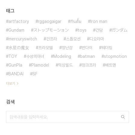
태그
artfactory
rggaogaigar
กันดั้ม
Iron man
Gundam
ストップモーション
toys
건담
ガンダム
mercuryswitch
건프라
스톱모션
디오라마
水星の魔女
프라모델
장난감
반다이
웨더링
TOY
수성의마녀
Modeling
batman
stopmotion
GunPla
Plamodel
믹싱빌드
정크프라
배트맨
BANDAI
SF
더보기
검색