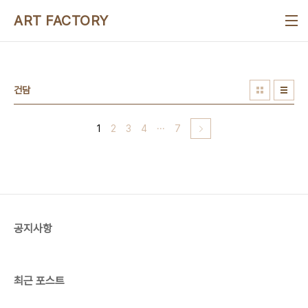
본문 바로가기
ART FACTORY
건담
1
2
3
4
···
7
공지사항
최근 포스트